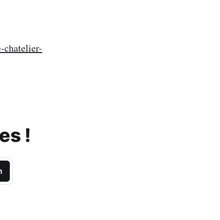
-chatelier-
es !
n