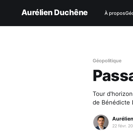
Aurélien Duchêne
À propos
Géo
Géopolitique
Passa
Tour d'horizon
de Bénédicte L
Aurélie
22 févr. 2