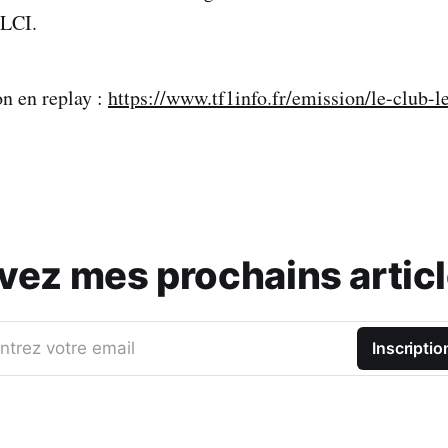
 LCI.
on en replay :
https://www.tf1info.fr/emission/le-club-le
vez mes prochains articl
ntrez votre email
Inscriptio