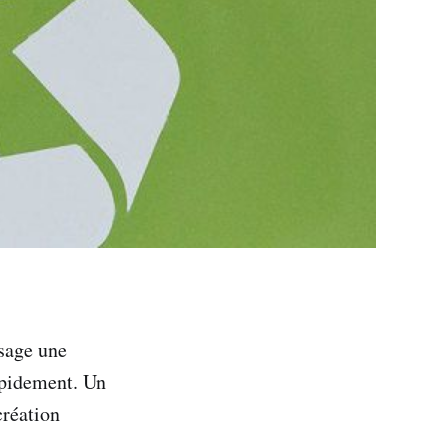
ssage une
rapidement. Un
création