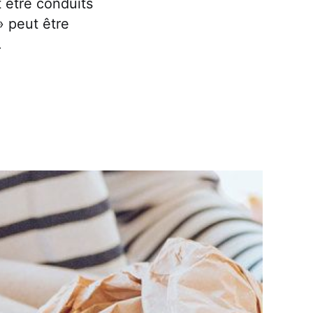
 être conduits
» peut être
.