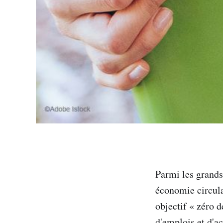
Parmi les grands
économie circula
objectif « zéro d
d'emplois et d'act