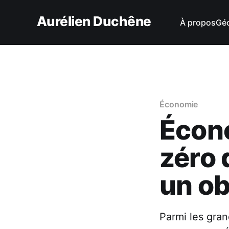
Aurélien Duchêne
À propos
Géo
Économie
Écono
zéro 
un ob
Parmi les gran