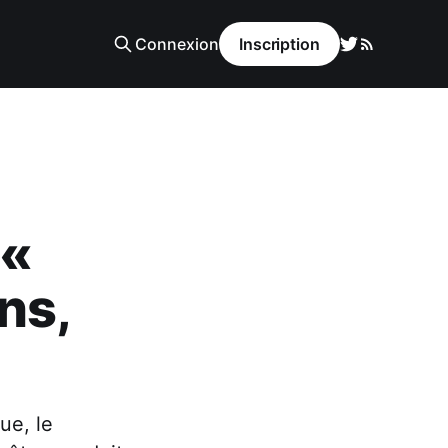
Connexion
Inscription
 «
ns,
ue, le