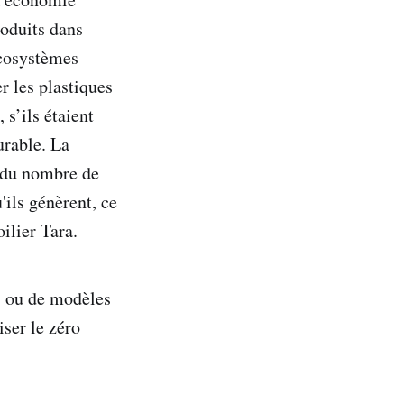
roduits dans
écosystèmes
r les plastiques
 s’ils étaient
urable. La
n du nombre de
'ils génèrent, ce
ilier Tara.
s ou de modèles
iser le zéro