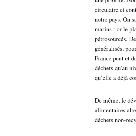
circulaire et co
notre pays. On sa
marins : or le p
pétrosourcés. Des
généralisés, pou
France peut et d
déchets qu'au ni
qu’elle a déjà c
De même, le dév
alimentaires alte
déchets non-recy