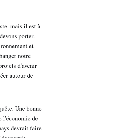
ste, mais il est à
 devons porter.
vironnement et
changer notre
rojets d'avenir
réer autour de
onquête. Une bonne
e l'économie de
ays devrait faire
 l'économie