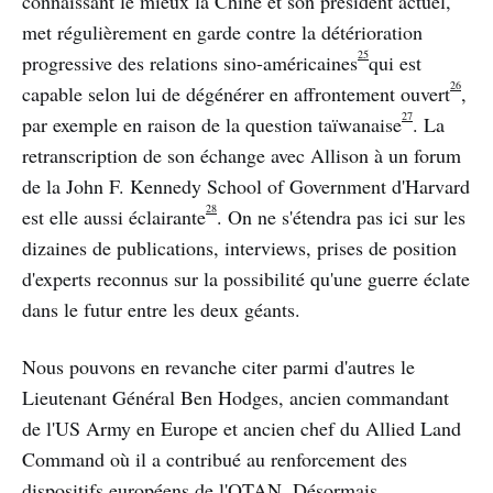
connaissant le mieux la Chine et son président actuel,
met régulièrement en garde contre la détérioration
25
progressive des relations sino-américaines
qui est
26
capable selon lui de dégénérer en affrontement ouvert
,
27
par exemple en raison de la question taïwanaise
. La
retranscription de son échange avec Allison à un forum
de la John F. Kennedy School of Government d'Harvard
28
est elle aussi éclairante
. On ne s'étendra pas ici sur les
dizaines de publications, interviews, prises de position
d'experts reconnus sur la possibilité qu'une guerre éclate
dans le futur entre les deux géants.
Nous pouvons en revanche citer parmi d'autres le
Lieutenant Général Ben Hodges, ancien commandant
de l'US Army en Europe et ancien chef du Allied Land
Command où il a contribué au renforcement des
dispositifs européens de l'OTAN. Désormais