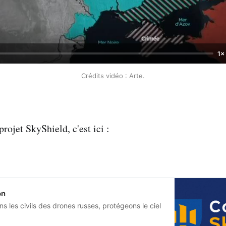
1×
Crédits vidéo : Arte.
projet SkyShield, c'est ici :
on
s les civils des drones russes, protégeons le ciel