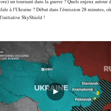
core) un tournant dans la guerre ? Quels enjeux autour d
fale à l'Ukraine ? Débat dans l'émission 28 minutes, où 
l'initiative SkyShield !