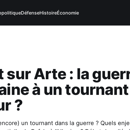
politique
Défense
Histoire
Économie
 sur Arte : la guer
aine à un tournant
r ?
encore) un tournant dans la guerre ? Quels enj