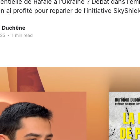
otentielle de Rafale à l'Ukraine ? Débat dans l'ém
n ai profité pour reparler de l'initiative SkyShiel
n Duchêne
025
•
1 min read