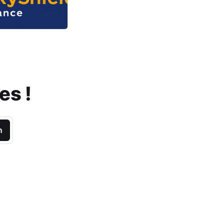
es !
n