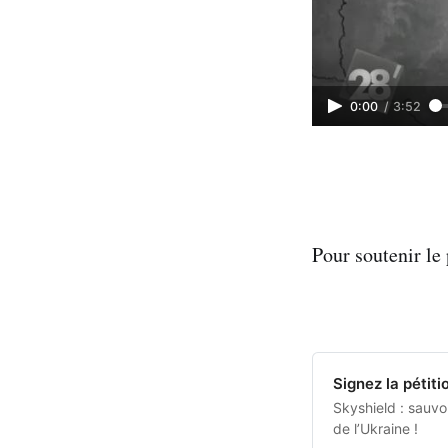
0:00
/
3:52
Pour soutenir le 
Signez la pétiti
Skyshield : sauvon
de l’Ukraine !