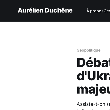
Aurélien Duchêne
À propos
Géo
Géopolitique
Débat
d'Ukr
majeu
Assiste-t-on (