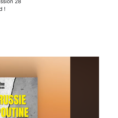
ission 28
d !