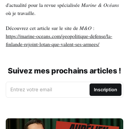
d'actualité pour la revue spécialisée
Marine & Océans
où je travaille.
Découvrez cet article sur le site de
M&O
:
https://marine-oceans.com/geopolitique-defense/la-
finlande-rejoint-lotan-que-valent-ses-armees/
Suivez mes prochains articles !
Entrez votre email
Inscription